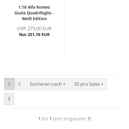
1:18 Alfa Romeo
Giulia Quadrifoglio -
Weiß Edition
2500Stk. = OVP
UVP 279,00 EUR
Nur 251,10 EUR
Sortieren nach
30 pro Seite
1
1
bis
1
(von insgesamt
1
)