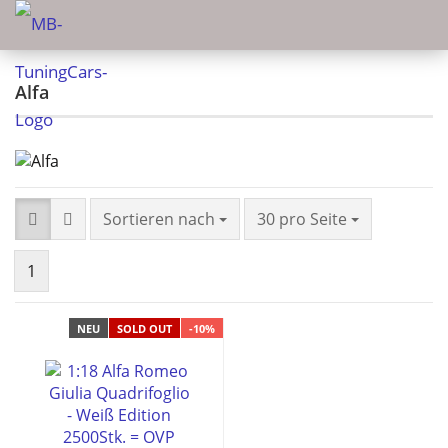
Alfa
Sortieren nach
30 pro Seite
1
NEU
SOLD OUT
-10%