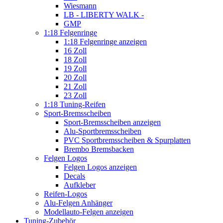
Wiesmann
LB - LIBERTY WALK -
GMP
1:18 Felgenringe
1:18 Felgenringe anzeigen
16 Zoll
18 Zoll
19 Zoll
20 Zoll
21 Zoll
23 Zoll
1:18 Tuning-Reifen
Sport-Bremsscheiben
Sport-Bremsscheiben anzeigen
Alu-Sportbremsscheiben
PVC Sportbremsscheiben & Spurplatten
Brembo Bremsbacken
Felgen Logos
Felgen Logos anzeigen
Decals
Aufkleber
Reifen-Logos
Alu-Felgen Anhänger
Modellauto-Felgen anzeigen
Tuning-Zubehör