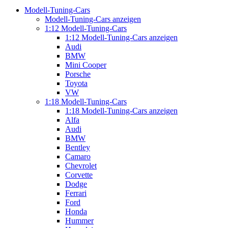
Modell-Tuning-Cars
Modell-Tuning-Cars anzeigen
1:12 Modell-Tuning-Cars
1:12 Modell-Tuning-Cars anzeigen
Audi
BMW
Mini Cooper
Porsche
Toyota
VW
1:18 Modell-Tuning-Cars
1:18 Modell-Tuning-Cars anzeigen
Alfa
Audi
BMW
Bentley
Camaro
Chevrolet
Corvette
Dodge
Ferrari
Ford
Honda
Hummer