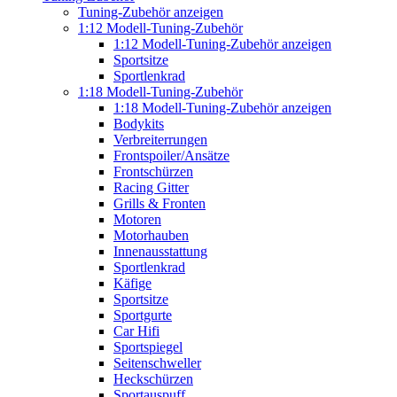
Tuning-Zubehör anzeigen
1:12 Modell-Tuning-Zubehör
1:12 Modell-Tuning-Zubehör anzeigen
Sportsitze
Sportlenkrad
1:18 Modell-Tuning-Zubehör
1:18 Modell-Tuning-Zubehör anzeigen
Bodykits
Verbreiterrungen
Frontspoiler/Ansätze
Frontschürzen
Racing Gitter
Grills & Fronten
Motoren
Motorhauben
Innenausstattung
Sportlenkrad
Käfige
Sportsitze
Sportgurte
Car Hifi
Sportspiegel
Seitenschweller
Heckschürzen
Sportauspuff