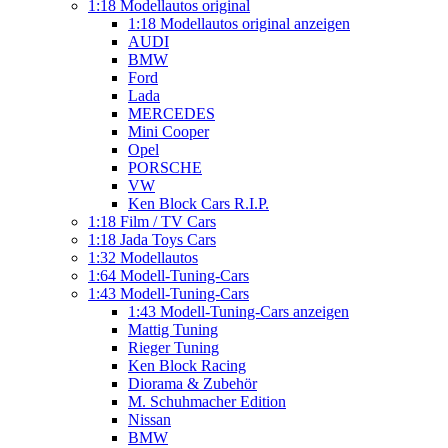
1:18 Modellautos original
1:18 Modellautos original anzeigen
AUDI
BMW
Ford
Lada
MERCEDES
Mini Cooper
Opel
PORSCHE
VW
Ken Block Cars R.I.P.
1:18 Film / TV Cars
1:18 Jada Toys Cars
1:32 Modellautos
1:64 Modell-Tuning-Cars
1:43 Modell-Tuning-Cars
1:43 Modell-Tuning-Cars anzeigen
Mattig Tuning
Rieger Tuning
Ken Block Racing
Diorama & Zubehör
M. Schuhmacher Edition
Nissan
BMW