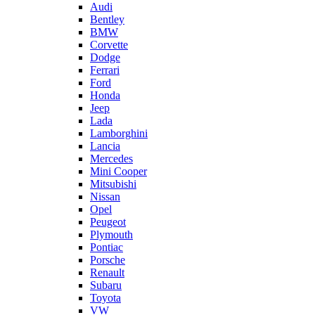
Audi
Bentley
BMW
Corvette
Dodge
Ferrari
Ford
Honda
Jeep
Lada
Lamborghini
Lancia
Mercedes
Mini Cooper
Mitsubishi
Nissan
Opel
Peugeot
Plymouth
Pontiac
Porsche
Renault
Subaru
Toyota
VW