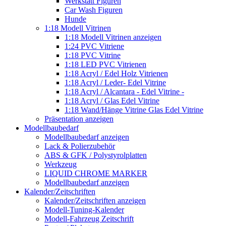
Werkstatt Figuren
Car Wash Figuren
Hunde
1:18 Modell Vitrinen
1:18 Modell Vitrinen anzeigen
1:24 PVC Vitriene
1:18 PVC Vitrine
1:18 LED PVC Vitrienen
1:18 Acryl / Edel Holz Vitrienen
1:18 Acryl / Leder- Edel Vitrine
1:18 Acryl / Alcantara - Edel Vitrine -
1:18 Acryl / Glas Edel Vitrine
1:18 Wand/Hänge Vitrine Glas Edel Vitrine
Präsentation anzeigen
Modellbaubedarf
Modellbaubedarf anzeigen
Lack & Polierzubehör
ABS & GFK / Polystyrolplatten
Werkzeug
LIQUID CHROME MARKER
Modellbaubedarf anzeigen
Kalender/Zeitschriften
Kalender/Zeitschriften anzeigen
Modell-Tuning-Kalender
Modell-Fahrzeug Zeitschrift