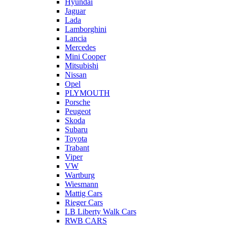
Hyundai
Jaguar
Lada
Lamborghini
Lancia
Mercedes
Mini Cooper
Mitsubishi
Nissan
Opel
PLYMOUTH
Porsche
Peugeot
Skoda
Subaru
Toyota
Trabant
Viper
VW
Wartburg
Wiesmann
Mattig Cars
Rieger Cars
LB Liberty Walk Cars
RWB CARS