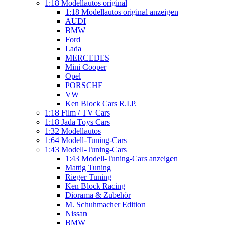
1:18 Modellautos original
1:18 Modellautos original anzeigen
AUDI
BMW
Ford
Lada
MERCEDES
Mini Cooper
Opel
PORSCHE
VW
Ken Block Cars R.I.P.
1:18 Film / TV Cars
1:18 Jada Toys Cars
1:32 Modellautos
1:64 Modell-Tuning-Cars
1:43 Modell-Tuning-Cars
1:43 Modell-Tuning-Cars anzeigen
Mattig Tuning
Rieger Tuning
Ken Block Racing
Diorama & Zubehör
M. Schuhmacher Edition
Nissan
BMW