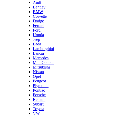
Audi
Bentley
BMW
Corvette
Dodge
Ferrari
Ford
Honda
Jeep
Lada
Lamborghini
Lancia
Mercedes
Mini Cooper
Mitsubishi
Nissan
Opel
Peugeot
Plymouth
Pontiac
Porsche
Renault
Subaru
Toyota
VW