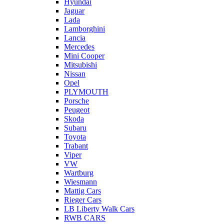
Hyundai
Jaguar
Lada
Lamborghini
Lancia
Mercedes
Mini Cooper
Mitsubishi
Nissan
Opel
PLYMOUTH
Porsche
Peugeot
Skoda
Subaru
Toyota
Trabant
Viper
VW
Wartburg
Wiesmann
Mattig Cars
Rieger Cars
LB Liberty Walk Cars
RWB CARS