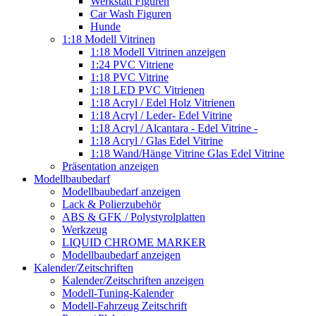
Werkstatt Figuren
Car Wash Figuren
Hunde
1:18 Modell Vitrinen
1:18 Modell Vitrinen anzeigen
1:24 PVC Vitriene
1:18 PVC Vitrine
1:18 LED PVC Vitrienen
1:18 Acryl / Edel Holz Vitrienen
1:18 Acryl / Leder- Edel Vitrine
1:18 Acryl / Alcantara - Edel Vitrine -
1:18 Acryl / Glas Edel Vitrine
1:18 Wand/Hänge Vitrine Glas Edel Vitrine
Präsentation anzeigen
Modellbaubedarf
Modellbaubedarf anzeigen
Lack & Polierzubehör
ABS & GFK / Polystyrolplatten
Werkzeug
LIQUID CHROME MARKER
Modellbaubedarf anzeigen
Kalender/Zeitschriften
Kalender/Zeitschriften anzeigen
Modell-Tuning-Kalender
Modell-Fahrzeug Zeitschrift