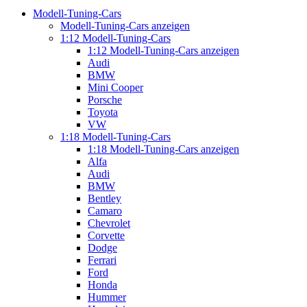
Modell-Tuning-Cars
Modell-Tuning-Cars anzeigen
1:12 Modell-Tuning-Cars
1:12 Modell-Tuning-Cars anzeigen
Audi
BMW
Mini Cooper
Porsche
Toyota
VW
1:18 Modell-Tuning-Cars
1:18 Modell-Tuning-Cars anzeigen
Alfa
Audi
BMW
Bentley
Camaro
Chevrolet
Corvette
Dodge
Ferrari
Ford
Honda
Hummer