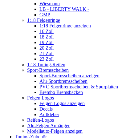
Wiesmann
LB - LIBERTY WALK -
GMP
1:18 Felgenringe
1:18 Felgenringe anzeigen
16 Zoll
18 Zoll
19 Zoll
20 Zoll
21 Zoll
23 Zoll
1:18 Tuning-Reifen
Sport-Bremsscheiben
Sport-Bremsscheiben anzeigen
Alu-Sportbremsscheiben
PVC Sportbremsscheiben & Spurplatten
Brembo Bremsbacken
Felgen Logos
Felgen Logos anzeigen
Decals
Aufkleber
Reifen-Logos
Alu-Felgen Anhänger
Modellauto-Felgen anzeigen
Tuning-Zubehör