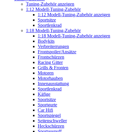
Tuning-Zubehör anzeigen
1:12 Modell-Tuning-Zubehör
1:12 Modell-Tuning-Zubehör anzeigen
Sportsitze
Sportlenkrad
1:18 Modell-Tuning-Zubehör
1:18 Modell-Tuning-Zubehör anzeigen
Bodykits
Verbreiterrungen
Frontspoiler/Ansätze
Frontschürzen
Racing Gitter
Grills & Fronten
Motoren
Motorhauben
Innenausstattung
Sportlenkrad
Käfige
Sportsitze
Sportgurte
Car Hifi
Sportspiegel
Seitenschweller
Heckschürzen
Sportauspuff