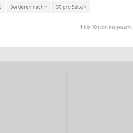
Sortieren nach
30 pro Seite
1
bis
10
(von insgesam