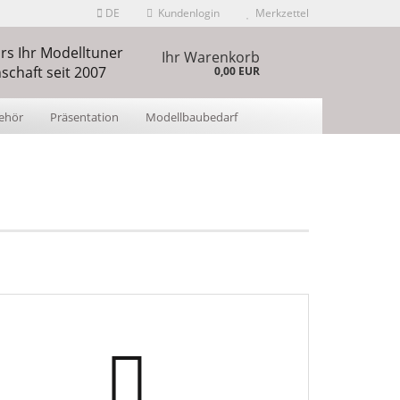
DE
Kundenlogin
Merkzettel
s Ihr Modelltuner
len
Ihr Warenkorb
schaft seit 2007
0,00 EUR
ehör
Präsentation
Modellbaubedarf
hlen
ÜBER UNS
 erstellen
wort vergessen?