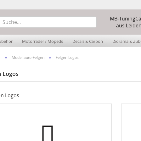
MB-TuningCar
Sprache auswäh
aus Leiden
ubehör
Motorräder / Mopeds
Decals & Carbon
Diorama & Zub
Währung auswä
»
»
Lieferland
e
Modellauto-Felgen
Felgen Logos
n Logos
Konto
Pass