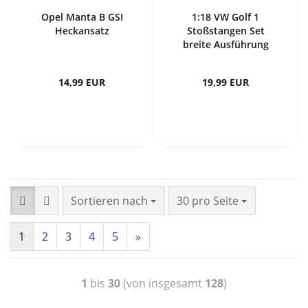
Opel Manta B GSI
1:18 VW Golf 1
Heckansatz
Stoßstangen Set
breite Ausführung
14,99 EUR
19,99 EUR
Sortieren nach
30 pro Seite
1
2
3
4
5
»
1
bis
30
(von insgesamt
128
)