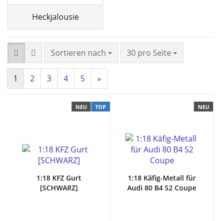
Heckjalousie
Sortieren nach
30 pro Seite
1
2
3
4
5
»
NEU
TOP
NEU
1:18 KFZ Gurt
1:18 Käfig-Metall für
[SCHWARZ]
Audi 80 B4 S2 Coupe