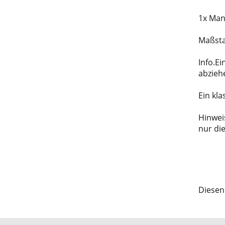
1x Man
Maßsta
Info.E
abzieh
Ein kla
Hinweis
nur di
Diesen