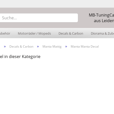
MB-TuningCar
Sprache auswäh
aus Leiden
ubehör
Motorräder / Mopeds
Decals & Carbon
Diorama & Zub
Währung auswä
»
»
»
Lieferland
e
Decals & Carbon
Manta Mattig
Manta Manta Decal
el in dieser Kategorie
Konto
Pass