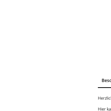
Bes
Herzli
Hier k