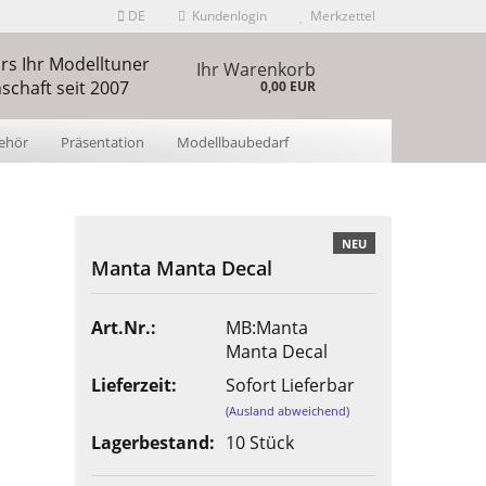
DE
Kundenlogin
Merkzettel
s Ihr Modelltuner
len
Ihr Warenkorb
schaft seit 2007
0,00 EUR
ehör
Präsentation
Modellbaubedarf
hlen
ÜBER UNS
NEU
Manta Manta Decal
 erstellen
Art.Nr.:
MB:Manta
Manta Decal
wort vergessen?
Lieferzeit:
Sofort Lieferbar
(Ausland abweichend)
Lagerbestand:
10
Stück