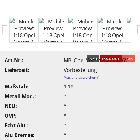
NEU
SOLD OUT
-10%
Art.Nr.:
MB: Opel Vectra A 2000 16V
Lieferzeit:
Vorbestellung
(Ausland abweichend)
Maßstab:
1:18
Metall Mod.:
*
NEU:
*
OVP:
*
Echt Alu :
*
Alu Bremse:
*