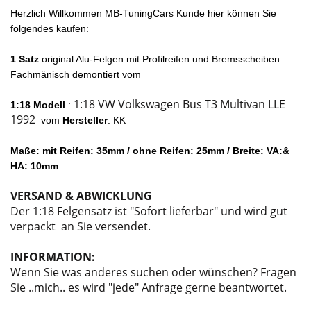
Herzlich Willkommen MB-TuningCars Kunde hier können Sie
folgendes kaufen:
1
Satz
original Alu-Felgen mit Profilreifen und Bremsscheiben
Fachmänisch demontiert vom
1:18 VW Volkswagen Bus T3 Multivan LLE
1:18 Modell
:
1992
vom
Hersteller
: KK
Maße: mit Reifen: 35mm / ohne Reifen: 25mm / Breite: VA:&
HA: 10mm
VERSAND & ABWICKLUNG
Der 1:18 Felgensatz ist "Sofort lieferbar" und wird gut
verpackt an Sie versendet.
INFORMATION:
Wenn Sie was anderes suchen oder wünschen? Fragen
Sie ..mich.. es wird "jede" Anfrage gerne beantwortet.