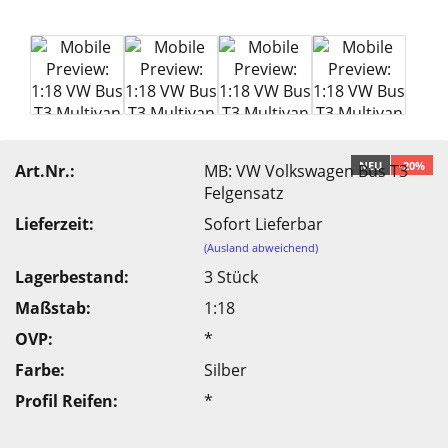
NEU
-20%
Art.Nr.:
MB: VW Volkswagen Bus T3
Felgensatz
Lieferzeit:
Sofort Lieferbar
(Ausland abweichend)
Lagerbestand:
3
Stück
Maßstab:
1:18
OVP:
*
Farbe:
Silber
Profil Reifen:
*