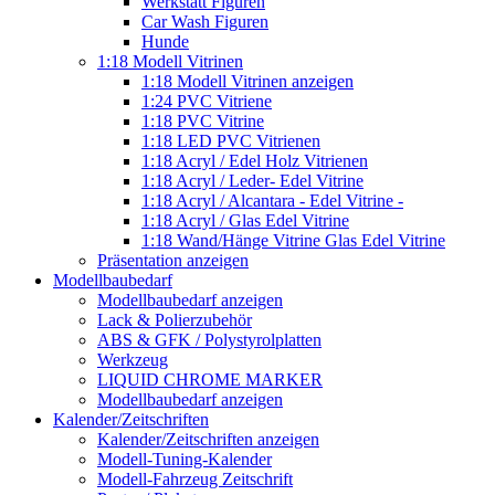
Werkstatt Figuren
Car Wash Figuren
Hunde
1:18 Modell Vitrinen
1:18 Modell Vitrinen anzeigen
1:24 PVC Vitriene
1:18 PVC Vitrine
1:18 LED PVC Vitrienen
1:18 Acryl / Edel Holz Vitrienen
1:18 Acryl / Leder- Edel Vitrine
1:18 Acryl / Alcantara - Edel Vitrine -
1:18 Acryl / Glas Edel Vitrine
1:18 Wand/Hänge Vitrine Glas Edel Vitrine
Präsentation anzeigen
Modellbaubedarf
Modellbaubedarf anzeigen
Lack & Polierzubehör
ABS & GFK / Polystyrolplatten
Werkzeug
LIQUID CHROME MARKER
Modellbaubedarf anzeigen
Kalender/Zeitschriften
Kalender/Zeitschriften anzeigen
Modell-Tuning-Kalender
Modell-Fahrzeug Zeitschrift