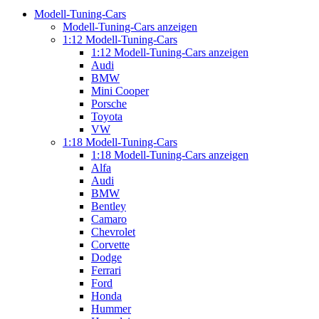
Modell-Tuning-Cars
Modell-Tuning-Cars anzeigen
1:12 Modell-Tuning-Cars
1:12 Modell-Tuning-Cars anzeigen
Audi
BMW
Mini Cooper
Porsche
Toyota
VW
1:18 Modell-Tuning-Cars
1:18 Modell-Tuning-Cars anzeigen
Alfa
Audi
BMW
Bentley
Camaro
Chevrolet
Corvette
Dodge
Ferrari
Ford
Honda
Hummer