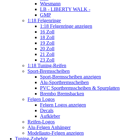
Wiesmann
LB - LIBERTY WALK -
GMP
1:18 Felgenringe
1:18 Felgenringe anzeigen
16 Zoll
18 Zoll
19 Zoll
20 Zoll
21 Zoll
23 Zoll
1:18 Tuning-Reifen
Sport-Bremsscheiben
Sport-Bremsscheiben anzeigen
Alu-Sportbremsscheiben
PVC Sportbremsscheiben & Spurplatten
Brembo Bremsbacken
Felgen Logos
Felgen Logos anzeigen
Decals
Aufkleber
Reifen-Logos
Alu-Felgen Anhänger
Modellauto-Felgen anzeigen
Tuning-Zubehör