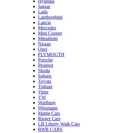
Hyundai
Jaguar
Lada
Lamborghini
Lancia
Mercedes
Mini Cooper
Mitsubishi
Nissan
Opel
PLYMOUTH
Porsche
Peugeot
Skoda
Subaru
Toyota
Trabant
Viper
VW
Wartburg
Wiesmann
Mattig Cars
Rieger Cars
LB Liberty Walk Cars
RWB CARS