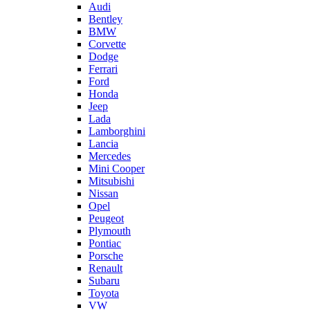
Audi
Bentley
BMW
Corvette
Dodge
Ferrari
Ford
Honda
Jeep
Lada
Lamborghini
Lancia
Mercedes
Mini Cooper
Mitsubishi
Nissan
Opel
Peugeot
Plymouth
Pontiac
Porsche
Renault
Subaru
Toyota
VW