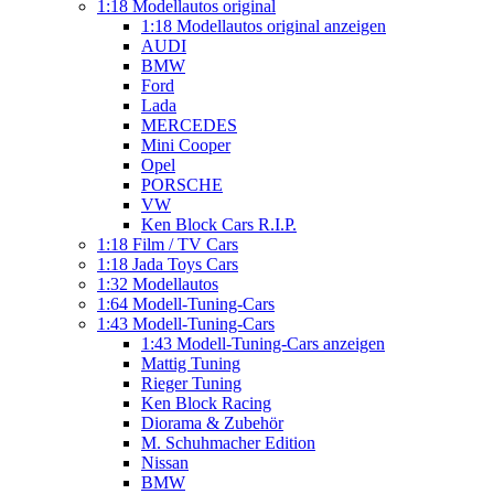
1:18 Modellautos original
1:18 Modellautos original anzeigen
AUDI
BMW
Ford
Lada
MERCEDES
Mini Cooper
Opel
PORSCHE
VW
Ken Block Cars R.I.P.
1:18 Film / TV Cars
1:18 Jada Toys Cars
1:32 Modellautos
1:64 Modell-Tuning-Cars
1:43 Modell-Tuning-Cars
1:43 Modell-Tuning-Cars anzeigen
Mattig Tuning
Rieger Tuning
Ken Block Racing
Diorama & Zubehör
M. Schuhmacher Edition
Nissan
BMW