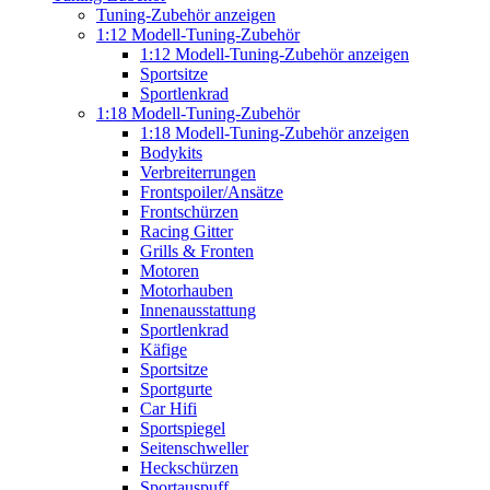
Tuning-Zubehör anzeigen
1:12 Modell-Tuning-Zubehör
1:12 Modell-Tuning-Zubehör anzeigen
Sportsitze
Sportlenkrad
1:18 Modell-Tuning-Zubehör
1:18 Modell-Tuning-Zubehör anzeigen
Bodykits
Verbreiterrungen
Frontspoiler/Ansätze
Frontschürzen
Racing Gitter
Grills & Fronten
Motoren
Motorhauben
Innenausstattung
Sportlenkrad
Käfige
Sportsitze
Sportgurte
Car Hifi
Sportspiegel
Seitenschweller
Heckschürzen
Sportauspuff