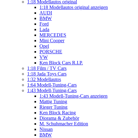
1:18 Modellautos original
1:18 Modellautos original anzeigen
AUDI
BMW
Ford
Lada
MERCEDES
Mini Cooper
Opel
PORSCHE
VW
Ken Block Cars R.I.P.
1:18 Film / TV Cars
1:18 Jada Toys Cars
1:32 Modellautos
1:64 Modell-Tuning-Cars
1:43 Modell-Tuning-Cars
1:43 Modell-Tuning-Cars anzeigen
Mattig Tuning
Rieger Tuning
Ken Block Racing
Diorama & Zubehör
M. Schuhmacher Edition
Nissan
BMW