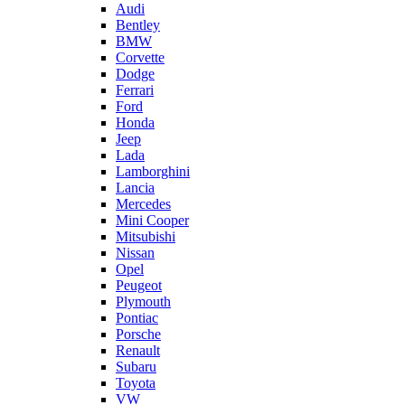
Audi
Bentley
BMW
Corvette
Dodge
Ferrari
Ford
Honda
Jeep
Lada
Lamborghini
Lancia
Mercedes
Mini Cooper
Mitsubishi
Nissan
Opel
Peugeot
Plymouth
Pontiac
Porsche
Renault
Subaru
Toyota
VW