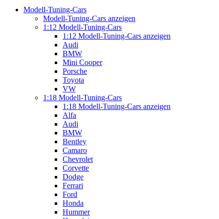
Modell-Tuning-Cars
Modell-Tuning-Cars anzeigen
1:12 Modell-Tuning-Cars
1:12 Modell-Tuning-Cars anzeigen
Audi
BMW
Mini Cooper
Porsche
Toyota
VW
1:18 Modell-Tuning-Cars
1:18 Modell-Tuning-Cars anzeigen
Alfa
Audi
BMW
Bentley
Camaro
Chevrolet
Corvette
Dodge
Ferrari
Ford
Honda
Hummer