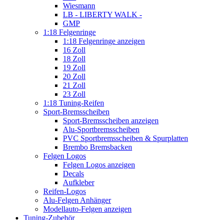
Wiesmann
LB - LIBERTY WALK -
GMP
1:18 Felgenringe
1:18 Felgenringe anzeigen
16 Zoll
18 Zoll
19 Zoll
20 Zoll
21 Zoll
23 Zoll
1:18 Tuning-Reifen
Sport-Bremsscheiben
Sport-Bremsscheiben anzeigen
Alu-Sportbremsscheiben
PVC Sportbremsscheiben & Spurplatten
Brembo Bremsbacken
Felgen Logos
Felgen Logos anzeigen
Decals
Aufkleber
Reifen-Logos
Alu-Felgen Anhänger
Modellauto-Felgen anzeigen
Tuning-Zubehör