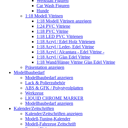
Werkstatt Figuren
Car Wash Figuren
Hunde
1:18 Modell Vitrinen
1:18 Modell Vitrinen anzeigen
1:24 PVC Vitriene
1:18 PVC Vitrine
1:18 LED PVC Vitrienen
1:18 Acryl / Edel Holz Vitrienen
1:18 Acryl / Leder- Edel Vitrine
1:18 Acryl / Alcantara - Edel Vitrine -
1:18 Acryl / Glas Edel Vitrine
1:18 Wand/Hänge Vitrine Glas Edel Vitrine
Präsentation anzeigen
Modellbaubedarf
Modellbaubedarf anzeigen
Lack & Polierzubehör
ABS & GFK / Polystyrolplatten
Werkzeug
LIQUID CHROME MARKER
Modellbaubedarf anzeigen
Kalender/Zeitschriften
Kalender/Zeitschriften anzeigen
Modell-Tuning-Kalender
Modell-Fahrzeug Zeitschrift