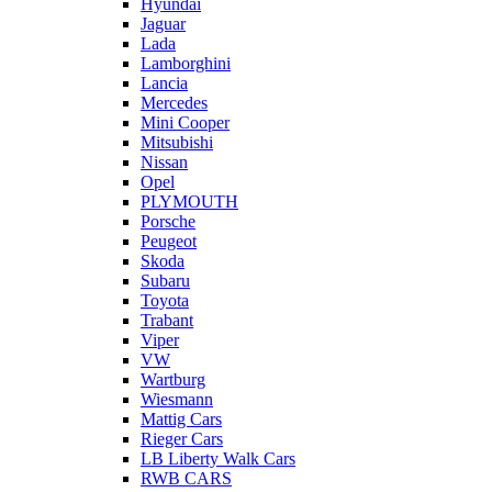
Hyundai
Jaguar
Lada
Lamborghini
Lancia
Mercedes
Mini Cooper
Mitsubishi
Nissan
Opel
PLYMOUTH
Porsche
Peugeot
Skoda
Subaru
Toyota
Trabant
Viper
VW
Wartburg
Wiesmann
Mattig Cars
Rieger Cars
LB Liberty Walk Cars
RWB CARS