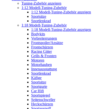
Tuning-Zubehör anzeigen
1:12 Modell-Tuning-Zubehör
1:12 Modell-Tuning-Zubehör anzeigen
Sportsitze
Sportlenkrad
1:18 Modell-Tuning-Zubehör
1:18 Modell-Tuning-Zubehör anzeigen
Bodykits
Verbreiterrungen
Frontspoiler/Ansätze
Frontschürzen
Racing Gitter
Grills & Fronten
Motoren
Motorhauben
Innenausstattung
Sportlenkrad
Käfige
Sportsitze
Sportgurte
Car Hifi
Sportspiegel
Seitenschweller
Heckschürzen
Sportauspuff